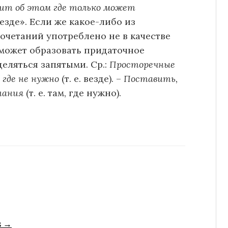
рит об этом где только может
зде». Если же какое-либо из
четаний употреблено не в качестве
 может образовать придаточное
еляться запятыми. Ср.:
Просторечные
 где не нужно
(т. е. везде). –
Поставить,
нания
(т. е. там, где нужно).
s →