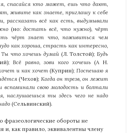
ся, спасайся кто может, ешь что дают,
дят, живите как знаете, приглашу к себе
, рассказать всё как есть, выдумывали
жно
(но:
достать всё, что нужно
),
чёрт
ить чёрт знает что, поживиться чем
чудо как хороша, страсть как интересно,
:
Ты что хочешь думай
(Л. Толстой);
Будь
ий);
Всё равно, зови кого хочешь
(А Н.
хочет и как хочет
(Куприн);
Поспешаю я
идётся
(Чехов);
Когда он трезв, он лежит
и вспоминали свою молодость и болтали
я, наслушаешься ты здесь чего не надо
надо
(Сельвинский).
то фразеологические обороты не
 и, как правило, эквивалентны члену