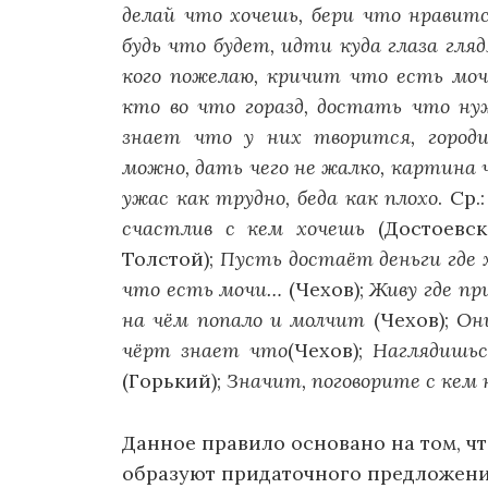
делай что хочешь, бери что нравит
будь что будет, идти куда глаза гля
кого пожелаю, кричит что есть мочи
кто во что горазд, достать что ну
знает что у них творится, город
можно, дать чего не жалко, картина 
ужас как трудно, беда как плохо
. Ср.
счастлив с кем хочешь
(Достоевск
Толстой);
Пусть достаёт деньги где 
что есть мочи…
(Чехов);
Живу где пр
на чём попало и молчит
(Чехов);
Он
чёрт знает что
(Чехов);
Наглядишьс
(Горький);
Значит, поговорите с кем 
Данное правило основано на том, ч
образуют придаточного предложения