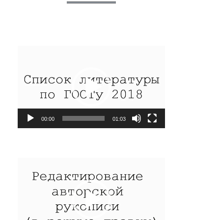
Видеоплеер
00:00
01:03
Видеоплеер