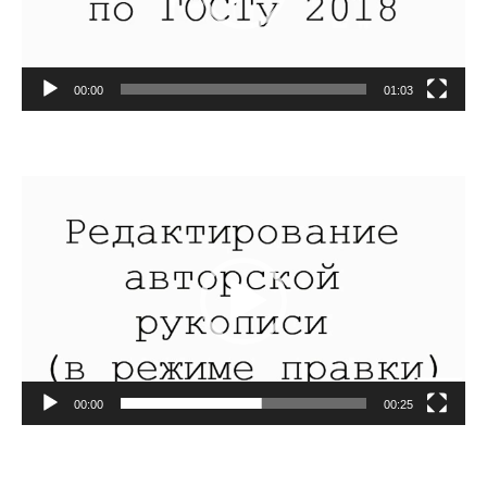
00:00
01:03
Видеоплеер
00:00
00:25