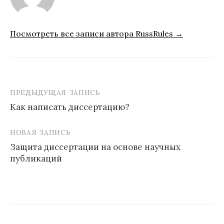
Посмотреть все записи автора RussRules →
ПРЕДЫДУЩАЯ ЗАПИСЬ
Навигация
Как написать диссертацию?
по
записям
НОВАЯ ЗАПИСЬ
Защита диссертации на основе научных
публикаций