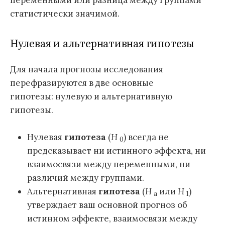
статистически значимой.
Нулевая и альтернативная гипотезы
Для начала прогнозы исследования
перефразируются в две основные
гипотезы: нулевую и альтернативную
гипотезы.
Нулевая
гипотеза
(
H
) всегда не
0
предсказывает ни истинного эффекта, ни
взаимосвязи между переменными, ни
различий между группами.
Альтернативная
гипотеза
(
H
или
H
)
a
1
утверждает ваш основной прогноз об
истинном эффекте, взаимосвязи между