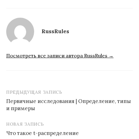
RussRules
Посмотреть все записи автора RussRules →
ПРЕДЫДУЩАЯ ЗАПИСЬ
Навигация
Первичные исследования | Определение, типы
по
и примеры
записям
НОВАЯ ЗАПИСЬ
Что такое t-распределение