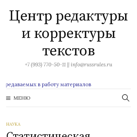
Перейти
Центр редактуры
к
содержимому
и корректуры
текстов
+7 (993) 770-50-11 || info@russrules.ru
даваемых в работу материалов
Найти:
МЕНЮ
НАУКА
Статистическая