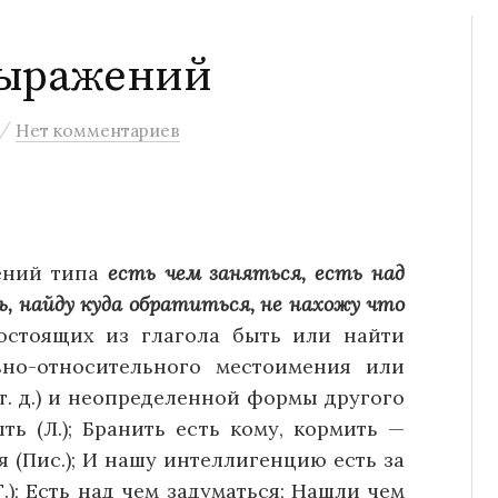
выражений
/
Нет комментариев
жений типа
есть чем заняться, есть над
, найду куда обратиться, не нахожу что
состоящих из глагола быть или найти
льно-относительного местоимения или
и т. д.) и неопределенной формы другого
ть (Л.); Бранить есть кому, кормить —
я (Пис.); И нашу интеллигенцию есть за
Г.); Есть над чем задуматься; Нашли чем