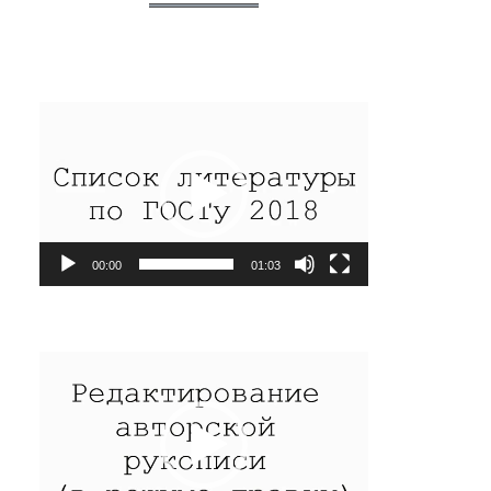
Видеоплеер
00:00
01:03
Видеоплеер