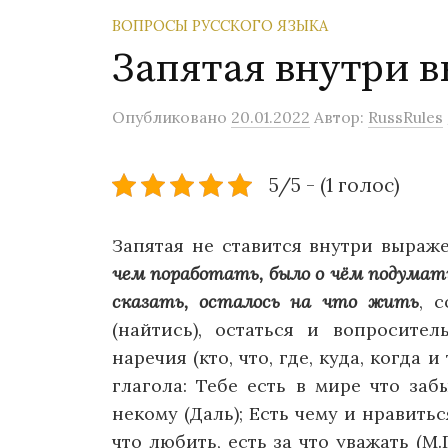
ВОПРОСЫ РУССКОГО ЯЗЫКА
Запятая внутри 
Опубликовано
20.01.2022
Автор:
RussRules
5/5 - (1 голос)
Запятая не ставится внутри выра
чем поработать, было о чём подумать
сказать, осталось на что жить
, 
(найтись), остаться и вопросите
наречия (кто, что, где, куда, когда 
глагола: Тебе есть в мире что забы
некому (Даль); Есть чему и нравитьс
что любить, есть за что уважать (М.