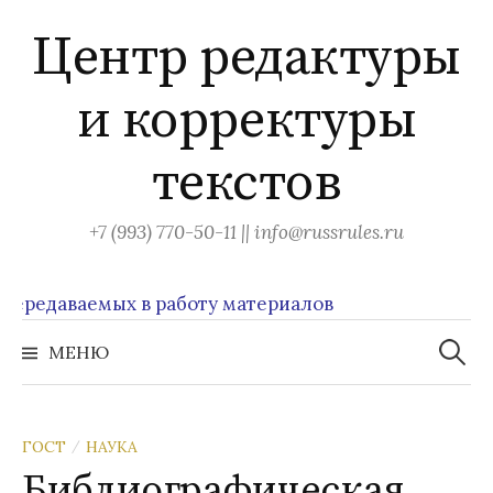
Перейти
Центр редактуры
к
содержимому
и корректуры
текстов
+7 (993) 770-50-11 || info@russrules.ru
едаваемых в работу материалов
Найти:
МЕНЮ
ГОСТ
НАУКА
/
Библиографическая