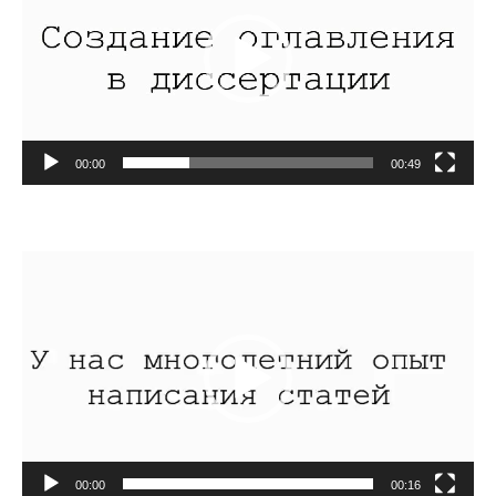
00:00
00:49
Видеоплеер
00:00
00:16