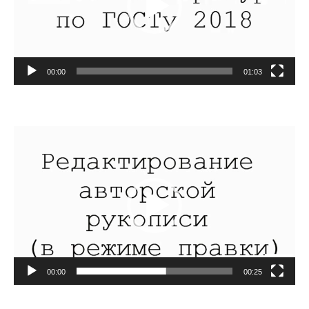
00:00
01:03
Видеоплеер
00:00
00:25