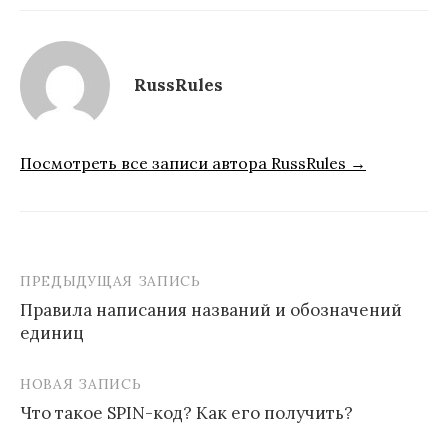
RussRules
Посмотреть все записи автора RussRules →
ПРЕДЫДУЩАЯ ЗАПИСЬ
Навигация
Правила написания названий и обозначений
по
единиц
записям
НОВАЯ ЗАПИСЬ
Что такое SPIN-код? Как его получить?