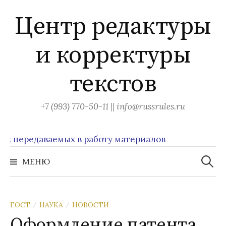
Перейти
Центр редактуры
к
содержимому
и корректуры
текстов
+7 (993) 770-50-11 || info@russrules.ru
передаваемых в работу материалов
Найти:
МЕНЮ
ГОСТ
НАУКА
НОВОСТИ
/
/
Оформление патента