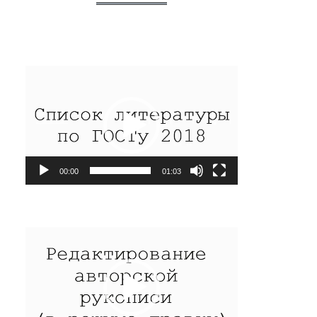
Видеоплеер
00:00
01:03
Видеоплеер