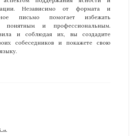
 аспектом поддержания ясности и
мации. Независимо от формата и
ьное письмо помогает избежать
ть понятным и профессиональным.
вила и соблюдая их, вы создадите
воих собеседников и покажете свою
языку.
s →