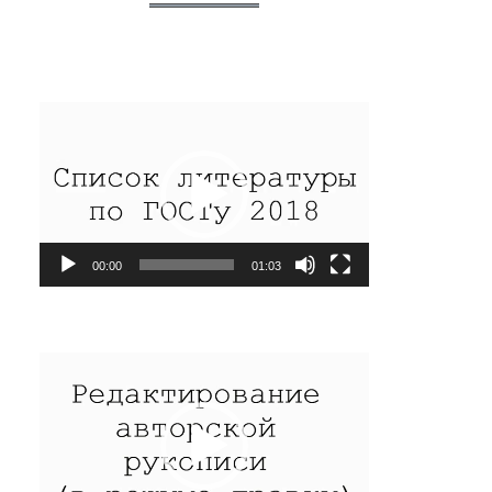
Видеоплеер
00:00
01:03
Видеоплеер