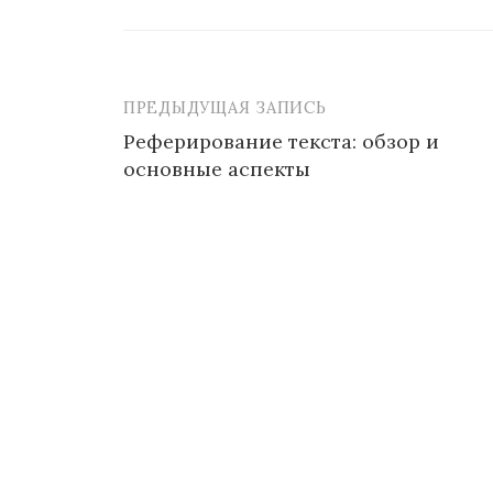
ПРЕДЫДУЩАЯ ЗАПИСЬ
Навигация
Реферирование текста: обзор и
по
основные аспекты
записям