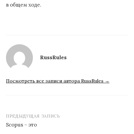
в общем ходе.
RussRules
Посмотреть все записи автора RussRules →
ПРЕДЫДУЩАЯ ЗАПИСЬ
Навигация
Scopus – это
по