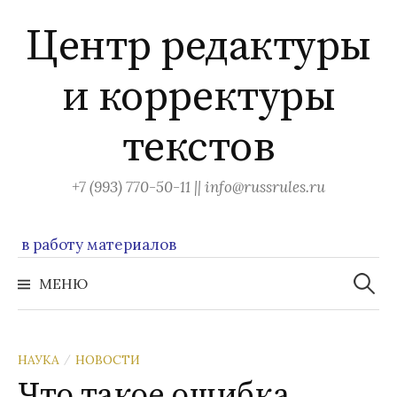
Перейти
Центр редактуры
к
содержимому
и корректуры
текстов
+7 (993) 770-50-11 || info@russrules.ru
 работу материалов
Найти:
МЕНЮ
НАУКА
НОВОСТИ
/
Что такое ошибка