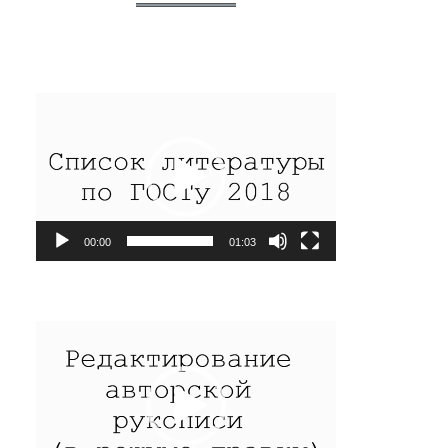
Видеоплеер
00:00
01:03
Видеоплеер