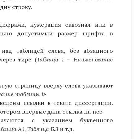
дну строку.
цифрами, нумерация сквозная или в
ально допустимый размер шрифта в
 над таблицей слева, без абзацного
через тире (
Таблица 1 – Наименование
угую страницу вверху слева указывают
ание таблицы 1
».
едены ссылки в тексте диссертации.
отором впервые дана ссылка на нее.
ачаются с указанием буквенного
аблица А.1, Таблица Б.3
и т.д.