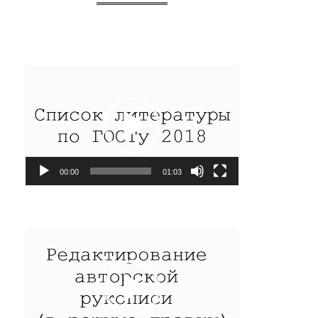
Видеоплеер
00:00
01:03
Видеоплеер