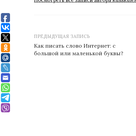
Посмотреть все записи автора RussRule
ПРЕДЫДУЩАЯ ЗАПИСЬ
Навигация
Как писать слово Интернет: с
по
большой или маленькой буквы?
записям