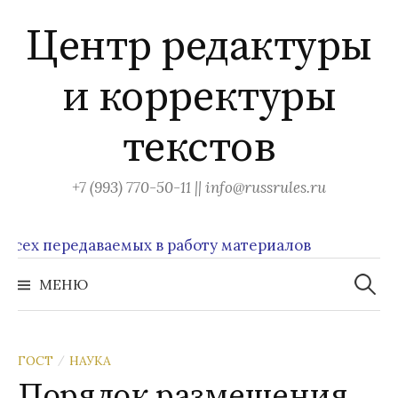
Перейти
Центр редактуры
к
содержимому
и корректуры
текстов
+7 (993) 770-50-11 || info@russrules.ru
х передаваемых в работу материалов
Найти:
МЕНЮ
ГОСТ
НАУКА
/
Порядок размещения